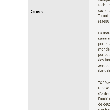
techni
social 
Carrière
Toront
réseau
La mar
créée 
portes 
monde e
portes
des im
aéropor
dans de
TORMAX
repose 
d’entre
Fondé e
de deux
(systèm