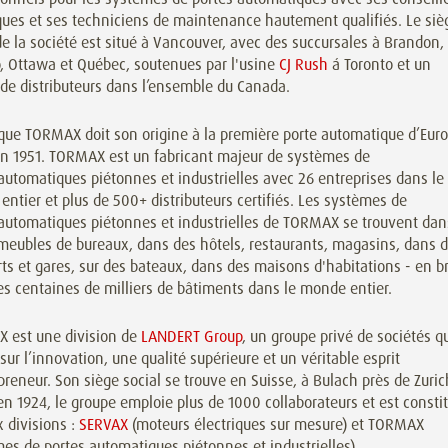
ques et ses techniciens de maintenance hautement qualifiés. Le siè
de la société est situé à Vancouver,
avec des succursales à Brandon,
o, Ottawa et Québec,
soutenues par l'usine
CJ Rush
á Toronto et un
 de
distributeurs dans l’ensemble du Canada.
que TORMAX doit son origine à la première porte automatique d’Eur
en 1951. TORMAX est un fabricant majeur de systèmes de
automatiques piétonnes et industrielles avec 26 entreprises dans le
ntier et plus de 500+ distributeurs certifiés. Les systèmes de
 automatiques piétonnes et industrielles de TORMAX se trouvent dan
meubles de bureaux, dans des hôtels, restaurants, magasins, dans 
ts et gares, sur des bateaux, dans des maisons d'habitations - en br
s centaines de milliers de bâtiments dans le monde entier.
 est une division de
LANDERT Group
, un groupe privé de sociétés q
sur l’innovation, une qualité supérieure et un véritable esprit
preneur. Son siège social se trouve en Suisse, à Bulach près de Zuric
n 1924, le groupe emploie plus de 1000 collaborateurs et est consti
 divisions :
SERVAX
(moteurs électriques sur mesure) et TORMAX
es de portes automatiques piétonnes et industrielles).