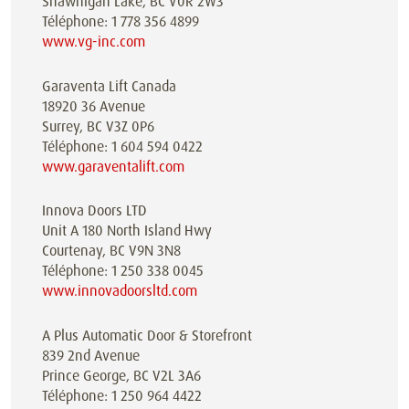
Shawnigan Lake, BC V0R 2W3
Téléphone: 1 778 356 4899
www.vg-inc.com
Garaventa Lift Canada
18920 36 Avenue
Surrey, BC V3Z 0P6
Téléphone: 1 604 594 0422
www.garaventalift.com
Innova Doors LTD
Unit A 180 North Island Hwy
Courtenay, BC V9N 3N8
Téléphone: 1 250 338 0045
www.innovadoorsltd.com
A Plus Automatic Door & Storefront
839 2nd Avenue
Prince George, BC V2L 3A6
Téléphone: 1 250 964 4422