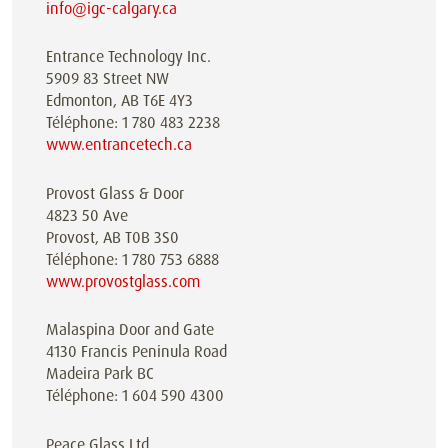
info@igc-calgary.ca
Entrance Technology Inc.
5909 83 Street NW
Edmonton, AB T6E 4Y3
Téléphone: 1 780 483 2238
www.entrancetech.ca
Provost Glass & Door
4823 50 Ave
Provost, AB T0B 3S0
Téléphone: 1 780 753 6888
www.provostglass.com
Malaspina Door and Gate
4130 Francis Peninula Road
Madeira Park BC
Téléphone: 1 604 590 4300
Peace Glass Ltd.