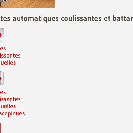
tes automatiques coulissantes et batta
tes
issantes
uelles
tes
issantes
uelles
escopiques