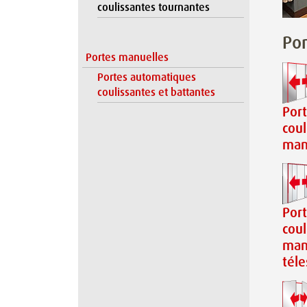
coulissantes tournantes
Por
Portes manuelles
Portes automatiques
coulissantes et battantes
Por
coul
man
Por
coul
man
tél