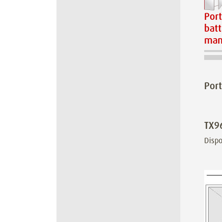
Por
bat
man
Por
TX9
Dispo